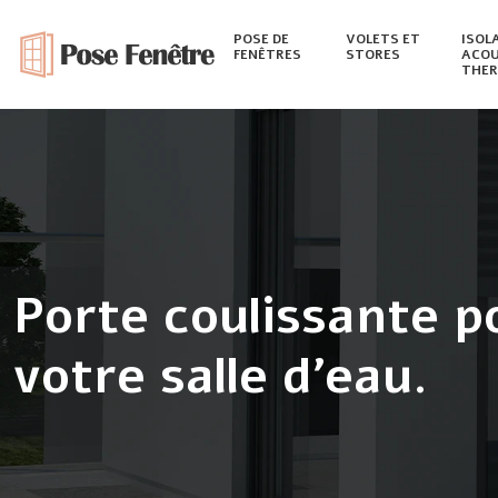
POSE DE
VOLETS ET
ISOL
FENÊTRES
STORES
ACOU
THER
Porte coulissante p
votre salle d’eau.