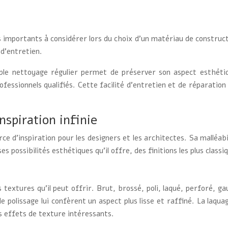
cts importants à considérer lors du choix d’un matériau de constructi
 d’entretien.
mple nettoyage régulier permet de préserver son aspect esthét
essionnels qualifiés. Cette facilité d’entretien et de réparation 
nspiration infinie
rce d’inspiration pour les designers et les architectes. Sa malléabi
ossibilités esthétiques qu’il offre, des finitions les plus classiq
es textures qu’il peut offrir. Brut, brossé, poli, laqué, perforé, ga
t le polissage lui confèrent un aspect plus lisse et raffiné. La la
es effets de texture intéressants.