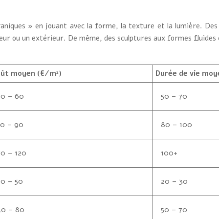
ganiques » en jouant avec la forme, la texture et la lumière. Des
eur ou un extérieur. De même, des sculptures aux formes fluides e
ût moyen (€/m²)
Durée de vie moy
30 – 60
50 – 70
50 – 90
80 – 100
70 – 120
100+
20 – 50
20 – 30
40 – 80
50 – 70