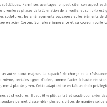
 spécifiques. Parmi ses avantages, on peut citer son aspect esthét
s premières phases de la formation de la rouille, et son prix est gé
 les sculptures, les aménagements paysagers et les éléments de d
e en acier Corten. Son allure imposante et sa couleur rouille c
st un autre atout majeur. La capacité de charge et la résistanc
. De même, certains types d’acier, comme l’acier à haute résistan
,5 mm à plus de 3 mm. Cette adaptabilité en fait un choix privilégi
es et structures. Il peut être plié, cintré et soudé pour créer de
a soudure permet d’assembler plusieurs pièces de manière solide e