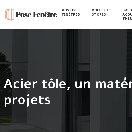
POSE DE
VOLETS ET
ISOL
FENÊTRES
STORES
ACOU
THER
Acier tôle, un maté
projets