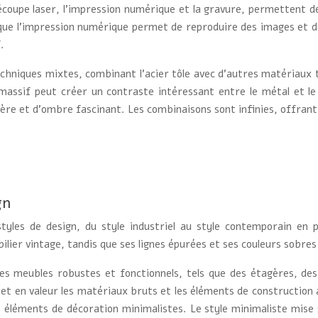
découpe laser, l’impression numérique et la gravure, permettent d
que l’impression numérique permet de reproduire des images et de
.
echniques mixtes, combinant l’acier tôle avec d’autres matériaux t
 massif peut créer un contraste intéressant entre le métal et 
ère et d’ombre fascinant. Les combinaisons sont infinies, offrant
gn
tyles de design, du style industriel au style contemporain en 
mobilier vintage, tandis que ses lignes épurées et ses couleurs sob
r des meubles robustes et fonctionnels, tels que des étagères, de
met en valeur les matériaux bruts et les éléments de construction a
léments de décoration minimalistes. Le style minimaliste mise sur